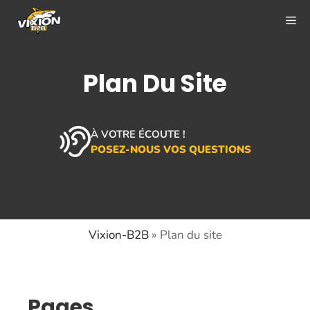
Aller
ME
au
contenu
Plan Du Site
À VOTRE ÉCOUTE !
POSEZ-NOUS VOS QUESTIONS
Vixion-B2B
»
Plan du site
Pages