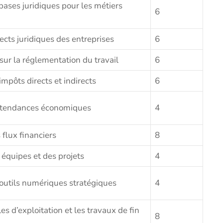
 bases juridiques pour les métiers
6
ects juridiques des entreprises
6
 sur la réglementation du travail
6
mpôts directs et indirects
6
s tendances économiques
4
 flux financiers
8
équipes et des projets
4
 outils numériques stratégiques
4
les d’exploitation et les travaux de fin
8