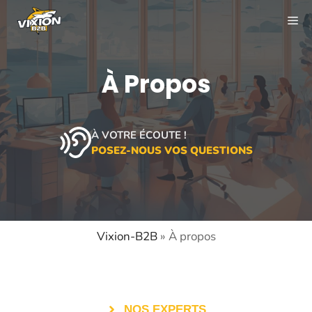
Aller
ME
au
contenu
À Propos
À VOTRE ÉCOUTE !
POSEZ-NOUS VOS QUESTIONS
Vixion-B2B
»
À propos
NOS EXPERTS