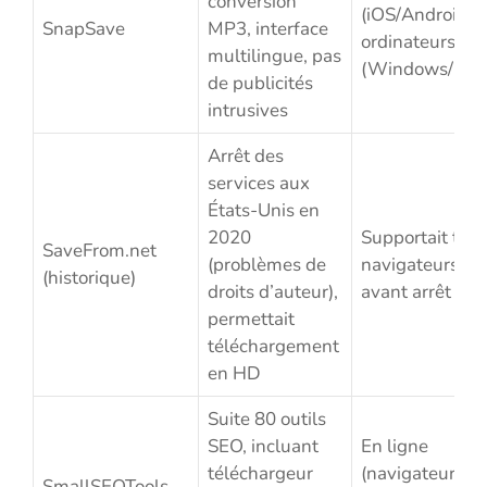
conversion
(iOS/Android) e
SnapSave
MP3, interface
ordinateurs
multilingue, pas
(Windows/Mac
de publicités
intrusives
Arrêt des
services aux
États-Unis en
2020
Supportait tou
SaveFrom.net
(problèmes de
navigateurs
(historique)
droits d’auteur),
avant arrêt
permettait
téléchargement
en HD
Suite 80 outils
SEO, incluant
En ligne
téléchargeur
(navigateurs) e
SmallSEOTools