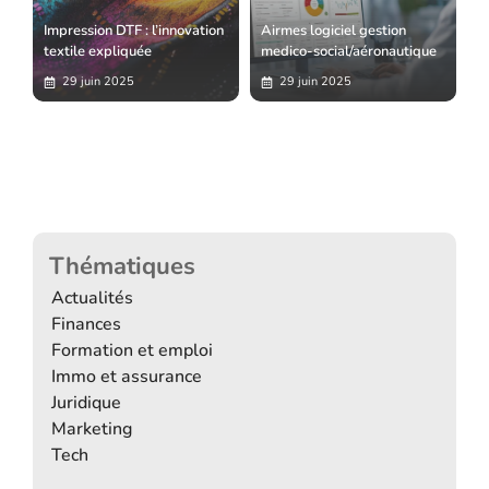
Impression DTF : l’innovation
Airmes logiciel gestion
textile expliquée
medico-social/aéronautique
29 juin 2025
29 juin 2025
Thématiques
Actualités
Finances
Formation et emploi
Immo et assurance
Juridique
Marketing
Tech