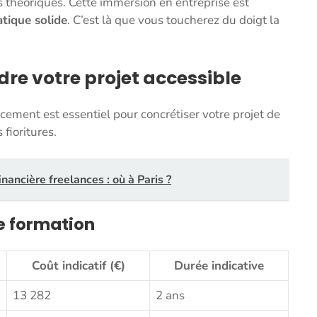
 théoriques. Cette immersion en entreprise est
tique solide
. C’est là que vous toucherez du doigt la
dre votre projet accessible
cement est essentiel pour concrétiser votre projet de
fioritures.
ancière freelances : où à Paris ?
e formation
Coût indicatif (€)
Durée indicative
13 282
2 ans