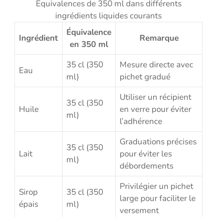
Équivalences de 350 ml dans différents
ingrédients liquides courants
Équivalence
Ingrédient
Remarque
en 350 ml
35 cl (350
Mesure directe avec
Eau
ml)
pichet gradué
Utiliser un récipient
35 cl (350
Huile
en verre pour éviter
ml)
l’adhérence
Graduations précises
35 cl (350
Lait
pour éviter les
ml)
débordements
Privilégier un pichet
Sirop
35 cl (350
large pour faciliter le
épais
ml)
versement