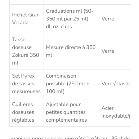
Graduations ml (50-
Pichet Gran
350 ml par 25 ml),
Verre
Velada
dl, oz, cups
Tasse
doseuse
Mesure directe à 350
Verre
Zokura 350
ml
ml
Set Pyrex
Combinaison
de tasses
possible (250 ml +
Verre/plastique
mesureuses
100 ml)
Cuillères
Ajustable pour
Acier
doseuses
petites quantités
inoxydable/plas
réglables
complémentaires
Imaginez une soupe ou une pâte à gâteau : 35 cl de