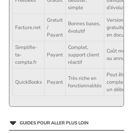
FreeBees
Gratuit
débuter,
basiques, p
simple
d’évolution
Gratuit
Version
Bonnes bases,
Facture.net
/
gratuite lim
évolutif
Payant
en docume
Simplifie-
Complet,
Coût mensu
ta-
Payant
support client
ou annuel
compta.fr
réactif
Peut être
Très riche en
QuickBooks
Payant
complexe p
fonctionnalités
un débutan
GUIDES POUR ALLER PLUS LOIN