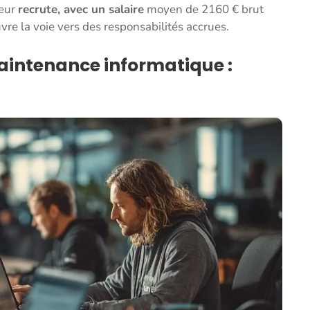
teur
recrute, avec un salaire
moyen de 2160 € brut
re la voie vers des responsabilités accrues.
aintenance informatique :