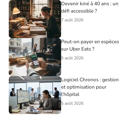
Devenir kiné à 40 ans : un
défi accessible ?
7 août 2026
Peut-on payer en espèces
sur Uber Eats ?
5 août 2026
Logiciel Chronos : gestion
et optimisation pour
l’hôpital
5 août 2026