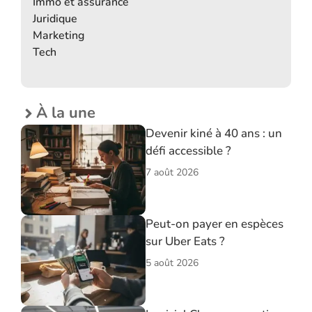
Immo et assurance
Juridique
Marketing
Tech
À la une
Devenir kiné à 40 ans : un
défi accessible ?
7 août 2026
Peut-on payer en espèces
sur Uber Eats ?
5 août 2026