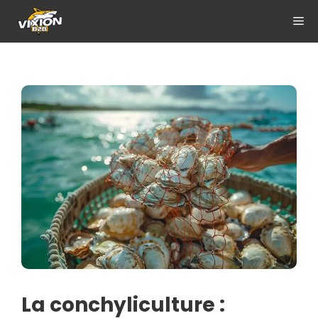
Aller
ME
au
contenu
La conchyliculture :