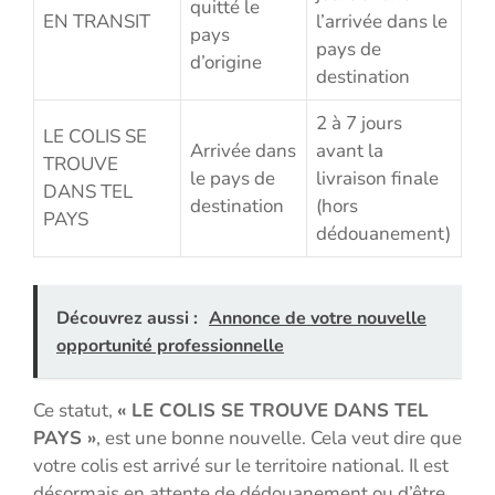
quitté le
EN TRANSIT
l’arrivée dans le
pays
pays de
d’origine
destination
2 à 7 jours
LE COLIS SE
Arrivée dans
avant la
TROUVE
le pays de
livraison finale
DANS TEL
destination
(hors
PAYS
dédouanement)
Découvrez aussi :
Annonce de votre nouvelle
opportunité professionnelle
Ce statut,
« LE COLIS SE TROUVE DANS TEL
PAYS »
, est une bonne nouvelle. Cela veut dire que
votre colis est arrivé sur le territoire national. Il est
désormais en attente de dédouanement ou d’être