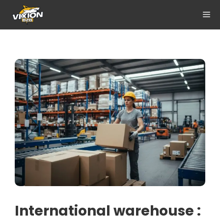
Aller
ME
au
contenu
International warehouse :