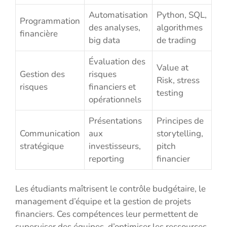
Automatisation
Python, SQL,
Programmation
des analyses,
algorithmes
financière
big data
de trading
Évaluation des
Value at
Gestion des
risques
Risk, stress
risques
financiers et
testing
opérationnels
Présentations
Principes de
Communication
aux
storytelling,
stratégique
investisseurs,
pitch
reporting
financier
Les étudiants maîtrisent le contrôle budgétaire, le
management d’équipe et la gestion de projets
financiers. Ces compétences leur permettent de
superviser des équipes, d’optimiser les ressources